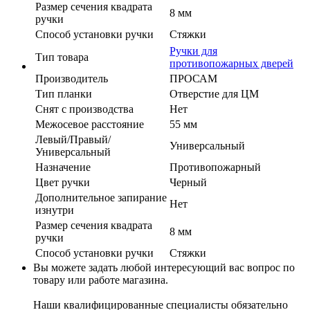
Размер сечения квадрата
8 мм
ручки
Способ установки ручки
Стяжки
Ручки для
Тип товара
противопожарных дверей
Производитель
ПРОСАМ
Тип планки
Отверстие для ЦМ
Cнят с производства
Нет
Межосевое расстояние
55 мм
Левый/Правый/
Универсальный
Универсальный
Назначение
Противопожарный
Цвет ручки
Черный
Дополнительное запирание
Нет
изнутри
Размер сечения квадрата
8 мм
ручки
Способ установки ручки
Стяжки
Вы можете задать любой интересующий вас вопрос по
товару или работе магазина.
Наши квалифицированные специалисты обязательно