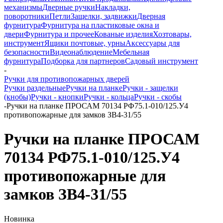
механизмы
Дверные ручки
Накладки,
поворотники
Петли
Защелки, задвижки
Дверная
фурнитура
Фурнитура на пластиковые окна и
двери
Фурнитура и прочее
Кованые изделия
Хозтовары,
инструмент
Ящики почтовые, урны
Аксессуары для
безопасности
Видеонаблюдение
Мебельная
фурнитура
Подборка для партнеров
Садовый инструмент
-
Ручки для противопожарных дверей
Ручки раздельные
Ручки на планке
Ручки - защелки
(кнобы)
Ручки - кнопки
Ручки - кольца
Ручки - скобы
-
Ручки на планке ПРОСАМ 70134 РФ75.1-010/125.У4
противопожарные для замков ЗВ4-31/55
Ручки на планке ПРОСАМ
70134 РФ75.1-010/125.У4
противопожарные для
замков ЗВ4-31/55
Новинка