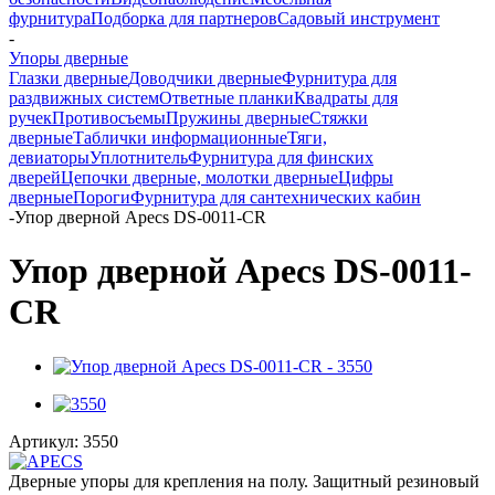
фурнитура
Подборка для партнеров
Садовый инструмент
-
Упоры дверные
Глазки дверные
Доводчики дверные
Фурнитура для
раздвижных систем
Ответные планки
Квадраты для
ручек
Противосъемы
Пружины дверные
Стяжки
дверные
Таблички информационные
Тяги,
девиаторы
Уплотнитель
Фурнитура для финских
дверей
Цепочки дверные, молотки дверные
Цифры
дверные
Пороги
Фурнитура для сантехнических кабин
-
Упор дверной Apecs DS-0011-CR
Упор дверной Apecs DS-0011-
CR
Артикул:
3550
Дверные упоры для крепления на полу. Защитный резиновый