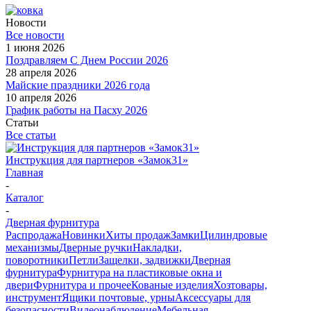
Новости
Все новости
1 июня 2026
Поздравляем С Днем России 2026
28 апреля 2026
Майские праздники 2026 года
10 апреля 2026
График работы на Пасху 2026
Статьи
Все статьи
Инструкция для партнеров «Замок31»
Главная
-
Каталог
-
Дверная фурнитура
Распродажа
Новинки
Хиты продаж
Замки
Цилиндровые
механизмы
Дверные ручки
Накладки,
поворотники
Петли
Защелки, задвижки
Дверная
фурнитура
Фурнитура на пластиковые окна и
двери
Фурнитура и прочее
Кованые изделия
Хозтовары,
инструмент
Ящики почтовые, урны
Аксессуары для
безопасности
Видеонаблюдение
Мебельная