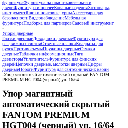
фурнитура
Фурнитура на пластиковые окна и
двери
Фурнитура и прочее
Кованые изделия
Хозтовары,
инструмент
Ящики почтовые, урны
Аксессуары для
безопасности
Видеонаблюдение
Мебельная
фурнитура
Подборка для партнеров
Садовый инструмент
-
Упоры дверные
Глазки дверные
Доводчики дверные
Фурнитура для
раздвижных систем
Ответные планки
Квадраты для
ручек
Противосъемы
Пружины дверные
Стяжки
дверные
Таблички информационные
Тяги,
девиаторы
Уплотнитель
Фурнитура для финских
дверей
Цепочки дверные, молотки дверные
Цифры
дверные
Пороги
Фурнитура для сантехнических кабин
-
Упор магнитный автоматический скрытый FANTOM
PREMIUM HGT004 (черный) уп. 16/64
Упор магнитный
автоматический скрытый
FANTOM PREMIUM
HGT004 (черный) уп. 16/64