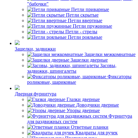
"бабочки"
Петли приварные
Петли скрытые
Петли ввертные
Петли пружинные
Петли - стрелы
Петли рояльные
Защелки, задвижки
Защелки межкомнатные
Защелки дверные
Засовы,
задвижки, шпингалеты
Фиксаторы
роликовые, шариковые
Дверная фурнитура
Глазки дверные
Доводчики дверные
Упоры дверные
Фурнитура
для раздвижных систем
Ответные планки
Квадраты для ручек