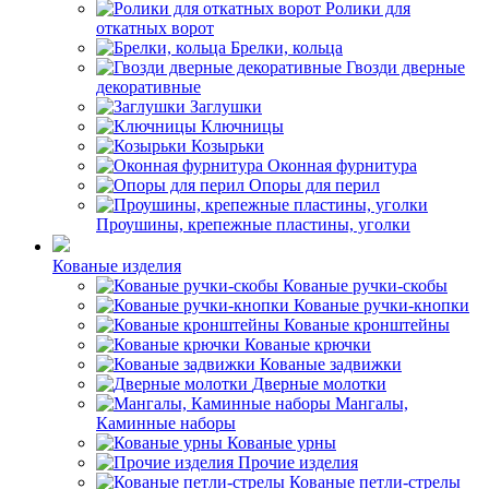
Ролики для
откатных ворот
Брелки, кольца
Гвозди дверные
декоративные
Заглушки
Ключницы
Козырьки
Оконная фурнитура
Опоры для перил
Проушины, крепежные пластины, уголки
Кованые изделия
Кованые ручки-скобы
Кованые ручки-кнопки
Кованые кронштейны
Кованые крючки
Кованые задвижки
Дверные молотки
Мангалы,
Каминные наборы
Кованые урны
Прочие изделия
Кованые петли-стрелы