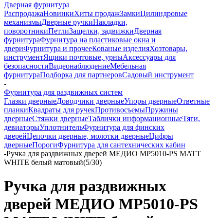
Дверная фурнитура
Распродажа
Новинки
Хиты продаж
Замки
Цилиндровые
механизмы
Дверные ручки
Накладки,
поворотники
Петли
Защелки, задвижки
Дверная
фурнитура
Фурнитура на пластиковые окна и
двери
Фурнитура и прочее
Кованые изделия
Хозтовары,
инструмент
Ящики почтовые, урны
Аксессуары для
безопасности
Видеонаблюдение
Мебельная
фурнитура
Подборка для партнеров
Садовый инструмент
-
Фурнитура для раздвижных систем
Глазки дверные
Доводчики дверные
Упоры дверные
Ответные
планки
Квадраты для ручек
Противосъемы
Пружины
дверные
Стяжки дверные
Таблички информационные
Тяги,
девиаторы
Уплотнитель
Фурнитура для финских
дверей
Цепочки дверные, молотки дверные
Цифры
дверные
Пороги
Фурнитура для сантехнических кабин
-
Ручка для раздвижных дверей МЕДИО МР5010-PS MATT
WHITE белый матовый(5/30)
Ручка для раздвижных
дверей МЕДИО МР5010-PS