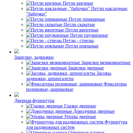
Петли врезные
Петли накладные,
"бабочки"
Петли приварные
Петли скрытые
Петли ввертные
Петли пружинные
Петли - стрелы
Петли рояльные
Защелки, задвижки
Защелки межкомнатные
Защелки дверные
Засовы,
задвижки, шпингалеты
Фиксаторы
роликовые, шариковые
Дверная фурнитура
Глазки дверные
Доводчики дверные
Упоры дверные
Фурнитура
для раздвижных систем
Ответные планки