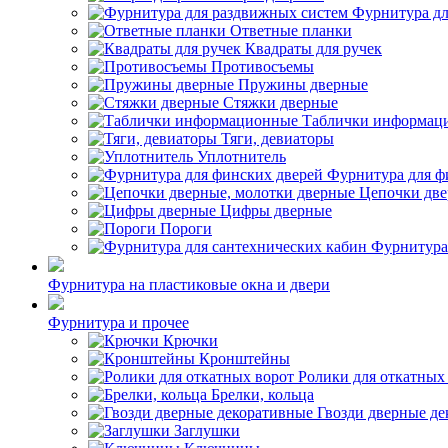
Фурнитура дл
Ответные планки
Квадраты для ручек
Противосъемы
Пружины дверные
Стяжки дверные
Таблички информац
Тяги, девиаторы
Уплотнитель
Фурнитура для ф
Цепочки две
Цифры дверные
Пороги
Фурнитура
Фурнитура на пластиковые окна и двери
Фурнитура и прочее
Крючки
Кронштейны
Ролики для откатных
Брелки, кольца
Гвозди дверные д
Заглушки