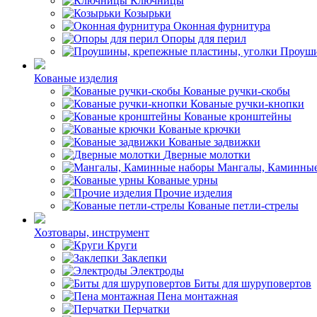
Ключницы
Козырьки
Оконная фурнитура
Опоры для перил
Проуши
Кованые изделия
Кованые ручки-скобы
Кованые ручки-кнопки
Кованые кронштейны
Кованые крючки
Кованые задвижки
Дверные молотки
Мангалы, Каминные
Кованые урны
Прочие изделия
Кованые петли-стрелы
Хозтовары, инструмент
Круги
Заклепки
Электроды
Биты для шуруповертов
Пена монтажная
Перчатки