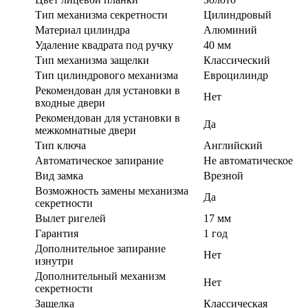
Тип механизма секретности
Цилиндровый
Материал цилиндра
Алюминий
Удаление квадрата под ручку
40 мм
Тип механизма защелки
Классический
Тип цилиндрового механизма
Евроцилиндр
Рекомендован для установки в
Нет
входные двери
Рекомендован для установки в
Да
межкомнатные двери
Тип ключа
Английский
Автоматическое запирание
Не автоматическое
Вид замка
Врезной
Возможность замены механизма
Да
секретности
Вылет ригелей
17 мм
Гарантия
1 год
Дополнительное запирание
Нет
изнутри
Дополнительный механизм
Нет
секретности
Защелка
Классическая