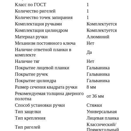
Класс по ГОСТ
1
Количество ригелей
1
Количество точек запирания
1
Комплектация ручками
Комплектуется
Комплектация цилиндром
Комплектуется
Материал ручки
Алюминий
Механизм постоянного ключа
Нет
Наличие ответной планки в
Да
комплекте
Наличие тяг
Нет
Покрытие лицевой планки
Гальваника
Покрытие ручек
Гальваника
Покрытие цилиндра
Гальваника
Размер сечения квадрата ручки
8 мм
Рекомендуемая толщина дверного
от 36 мм
полотна
Способ установки ручки
Стяжки
Тип защелки
Универсальная
Тип крепления
Лицевая планка
Классический/
Тип ригелей
Прямоугольный