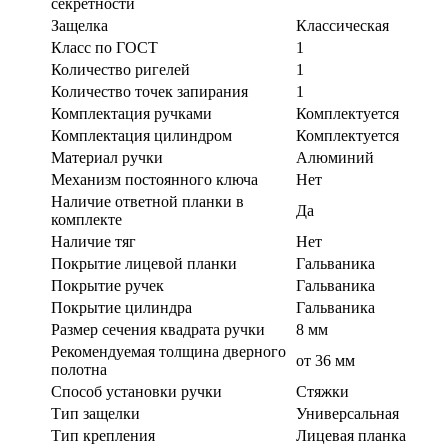
секретности
Защелка
Классическая
Класс по ГОСТ
1
Количество ригелей
1
Количество точек запирания
1
Комплектация ручками
Комплектуется
Комплектация цилиндром
Комплектуется
Материал ручки
Алюминий
Механизм постоянного ключа
Нет
Наличие ответной планки в
Да
комплекте
Наличие тяг
Нет
Покрытие лицевой планки
Гальваника
Покрытие ручек
Гальваника
Покрытие цилиндра
Гальваника
Размер сечения квадрата ручки
8 мм
Рекомендуемая толщина дверного
от 36 мм
полотна
Способ установки ручки
Стяжки
Тип защелки
Универсальная
Тип крепления
Лицевая планка