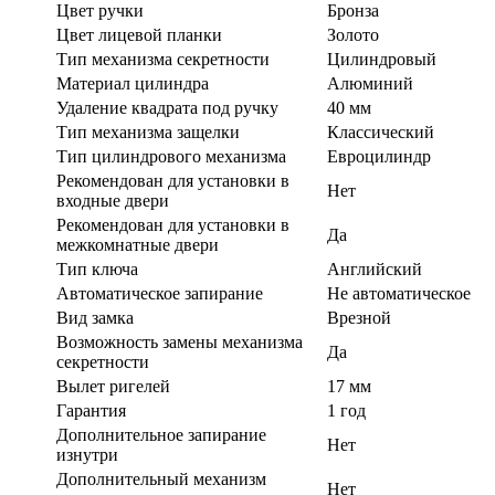
Цвет ручки
Бронза
Цвет лицевой планки
Золото
Тип механизма секретности
Цилиндровый
Материал цилиндра
Алюминий
Удаление квадрата под ручку
40 мм
Тип механизма защелки
Классический
Тип цилиндрового механизма
Евроцилиндр
Рекомендован для установки в
Нет
входные двери
Рекомендован для установки в
Да
межкомнатные двери
Тип ключа
Английский
Автоматическое запирание
Не автоматическое
Вид замка
Врезной
Возможность замены механизма
Да
секретности
Вылет ригелей
17 мм
Гарантия
1 год
Дополнительное запирание
Нет
изнутри
Дополнительный механизм
Нет