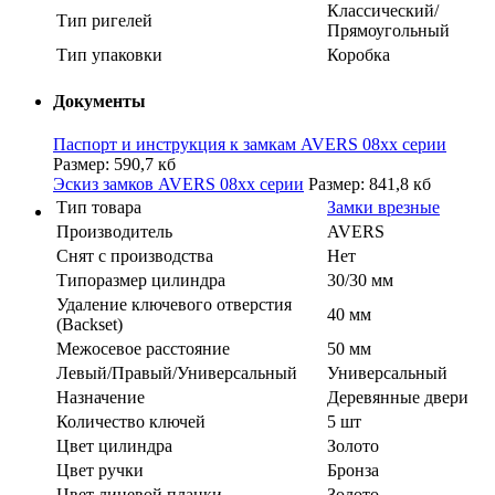
Классический/
Тип ригелей
Прямоугольный
Тип упаковки
Коробка
Документы
Паспорт и инструкция к замкам AVERS 08xx серии
Размер: 590,7 кб
Эскиз замков AVERS 08xx серии
Размер: 841,8 кб
Тип товара
Замки врезные
Производитель
AVERS
Cнят с производства
Нет
Типоразмер цилиндра
30/30 мм
Удаление ключевого отверстия
40 мм
(Backset)
Межосевое расстояние
50 мм
Левый/Правый/Универсальный
Универсальный
Назначение
Деревянные двери
Количество ключей
5 шт
Цвет цилиндра
Золото
Цвет ручки
Бронза
Цвет лицевой планки
Золото