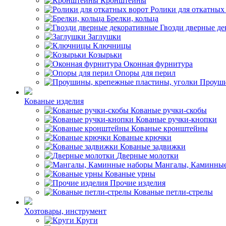
Кронштейны
Ролики для откатных
Брелки, кольца
Гвозди дверные д
Заглушки
Ключницы
Козырьки
Оконная фурнитура
Опоры для перил
Проуши
Кованые изделия
Кованые ручки-скобы
Кованые ручки-кнопки
Кованые кронштейны
Кованые крючки
Кованые задвижки
Дверные молотки
Мангалы, Каминные
Кованые урны
Прочие изделия
Кованые петли-стрелы
Хозтовары, инструмент
Круги