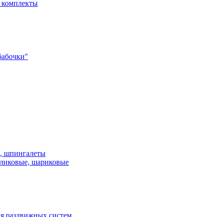
- комплекты
бабочки"
и, шпингалеты
ликовые, шариковые
я раздвижных систем