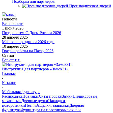
Подборка для партнеров
Производителям дверей
Новости
Все новости
1 июня 2026
Поздравляем С Днем России 2026
28 апреля 2026
Майские праздники 2026 года
10 апреля 2026
График работы на Пасху 2026
Статьи
Все статьи
Инструкция для партнеров «Замок31»
Главная
-
Каталог
-
Мебельная фурнитура
Распродажа
Новинки
Хиты продаж
Замки
Цилиндровые
механизмы
Дверные ручки
Накладки,
поворотники
Петли
Защелки, задвижки
Дверная
фурнитура
Фурнитура на пластиковые окна и