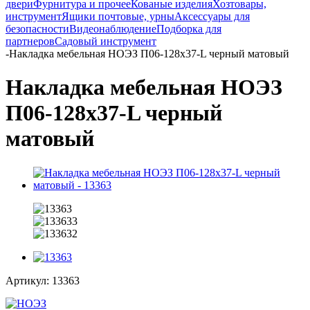
двери
Фурнитура и прочее
Кованые изделия
Хозтовары,
инструмент
Ящики почтовые, урны
Аксессуары для
безопасности
Видеонаблюдение
Подборка для
партнеров
Садовый инструмент
-
Накладка мебельная НОЭЗ П06-128х37-L черный матовый
Накладка мебельная НОЭЗ
П06-128х37-L черный
матовый
Артикул:
13363